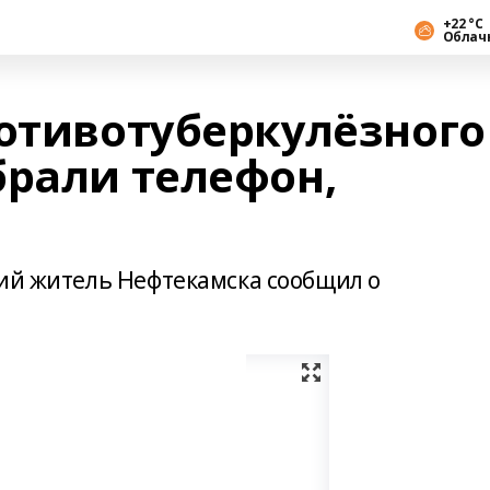
+22 °С
Облач
ротивотуберкулёзного
брали телефон,
ний житель Нефтекамска сообщил о