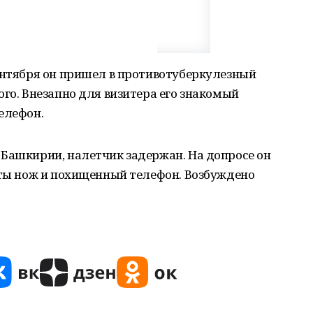
ентября он пришел в противотуберкулезный
ого. Внезапно для визитера его знакомый
елефон.
 Башкирии, налетчик задержан. На допросе он
яты нож и похищенный телефон. Возбуждено