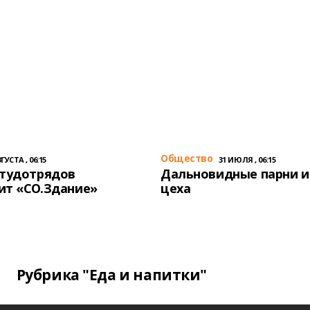
Общество
ГУСТА , 06:15
31 ИЮЛЯ , 06:15
студотрядов
Дальновидные парни и
ит «СО.Здание»
цеха
Рубрика "Еда и напитки"