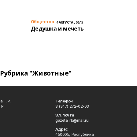
Общество
4 АВГУСТА , 06:15
Дедушка и мечеть
Рубрика "Животные"
 Г. Р.
Телефон
 Р.
8 (347) 272-02-03
Эл. почта
gazeta_rb@mail.ru
Адрес
450005, Республика