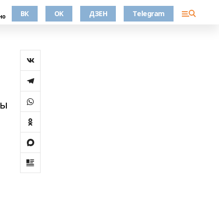
ВК
OK
ДЗЕН
Telegram
но
ты