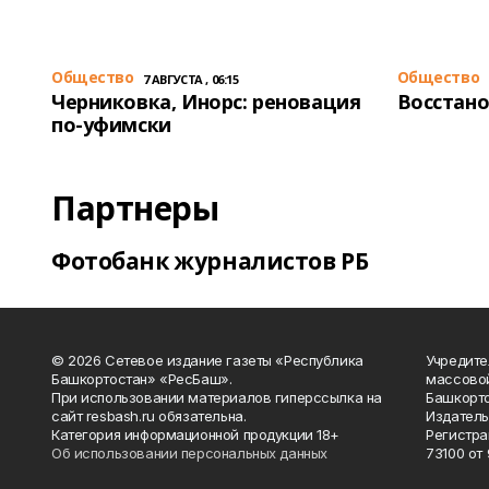
Общество
Общество
7 АВГУСТА , 06:15
Черниковка, Инорс: реновация
Восстано
по-уфимски
Партнеры
Фотобанк журналистов РБ
© 2026 Сетевое издание газеты «Республика
Учредите
Башкортостан» «РесБаш».
массово
При использовании материалов гиперссылка на
Башкорто
сайт resbash.ru обязательна.
Издатель
Категория информационной продукции 18+
Регистра
Об использовании персональных данных
73100 от 