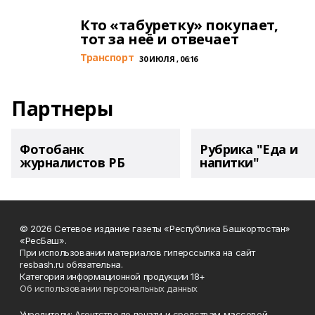
Кто «табуретку» покупает,
тот за неё и отвечает
Транспорт
30 ИЮЛЯ , 06:16
Партнеры
Фотобанк
Рубрика "Еда и
журналистов РБ
напитки"
© 2026 Сетевое издание газеты «Республика Башкортостан»
«РесБаш».
При использовании материалов гиперссылка на сайт
resbash.ru обязательна.
Категория информационной продукции 18+
Об использовании персональных данных
Учредители: Агентство по печати и средствам массовой