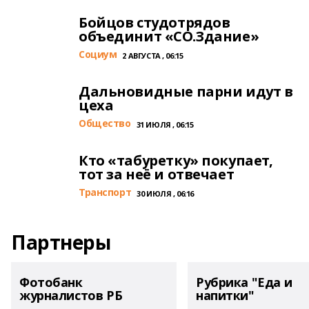
Бойцов студотрядов
объединит «СО.Здание»
Cоциум
2 АВГУСТА , 06:15
Дальновидные парни идут в
цеха
Общество
31 ИЮЛЯ , 06:15
Кто «табуретку» покупает,
тот за неё и отвечает
Транспорт
30 ИЮЛЯ , 06:16
Партнеры
Фотобанк
Рубрика "Еда и
журналистов РБ
напитки"