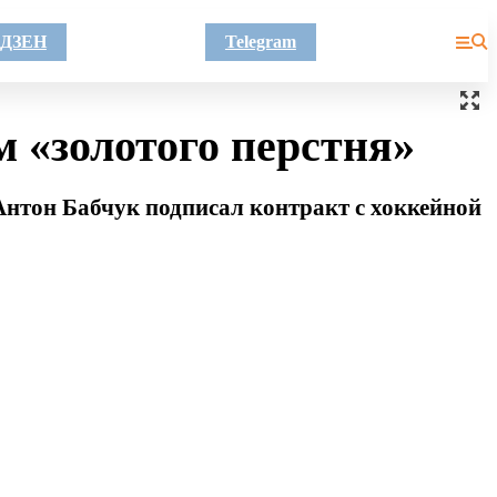
ДЗЕН
Telegram
 «золотого перстня»
Антон Бабчук подписал контракт c хоккейной