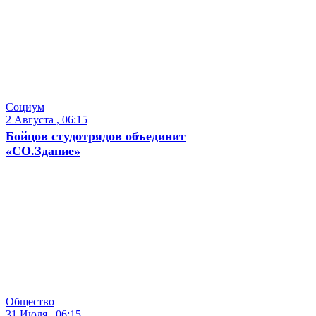
Cоциум
2 Августа , 06:15
Бойцов студотрядов объединит
«СО.Здание»
Общество
31 Июля , 06:15