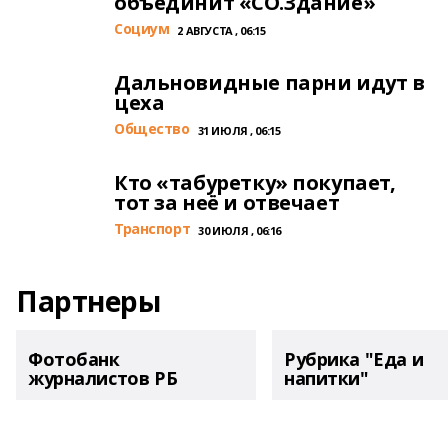
объединит «СО.Здание»
Cоциум
2 АВГУСТА , 06:15
Дальновидные парни идут в
цеха
Общество
31 ИЮЛЯ , 06:15
Кто «табуретку» покупает,
тот за неё и отвечает
Транспорт
30 ИЮЛЯ , 06:16
Партнеры
Фотобанк
Рубрика "Еда и
журналистов РБ
напитки"