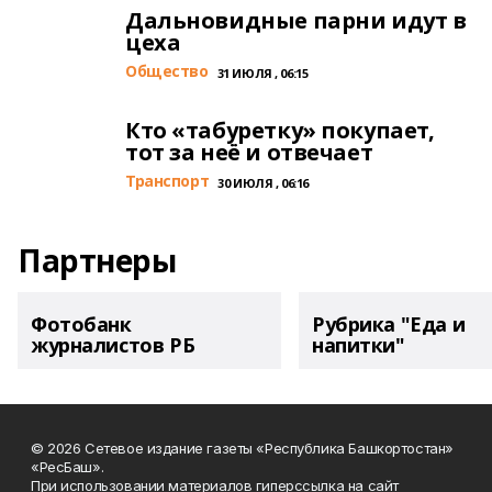
Дальновидные парни идут в
цеха
Общество
31 ИЮЛЯ , 06:15
Кто «табуретку» покупает,
тот за неё и отвечает
Транспорт
30 ИЮЛЯ , 06:16
Партнеры
Фотобанк
Рубрика "Еда и
журналистов РБ
напитки"
© 2026 Сетевое издание газеты «Республика Башкортостан»
«РесБаш».
При использовании материалов гиперссылка на сайт