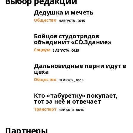
Выбор редакции
Дедушка и мечеть
Общество
4 АВГУСТА , 06:15
Бойцов студотрядов
объединит «СО.Здание»
Cоциум
2 АВГУСТА , 06:15
Дальновидные парни идут в
цеха
Общество
31 ИЮЛЯ , 06:15
Кто «табуретку» покупает,
тот за неё и отвечает
Транспорт
30 ИЮЛЯ , 06:16
Партнеры