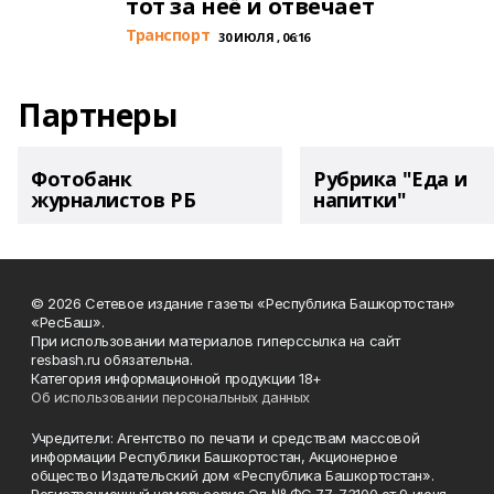
тот за неё и отвечает
Транспорт
30 ИЮЛЯ , 06:16
Партнеры
Фотобанк
Рубрика "Еда и
журналистов РБ
напитки"
© 2026 Сетевое издание газеты «Республика Башкортостан»
«РесБаш».
При использовании материалов гиперссылка на сайт
resbash.ru обязательна.
Категория информационной продукции 18+
Об использовании персональных данных
Учредители: Агентство по печати и средствам массовой
информации Республики Башкортостан, Акционерное
общество Издательский дом «Республика Башкортостан».