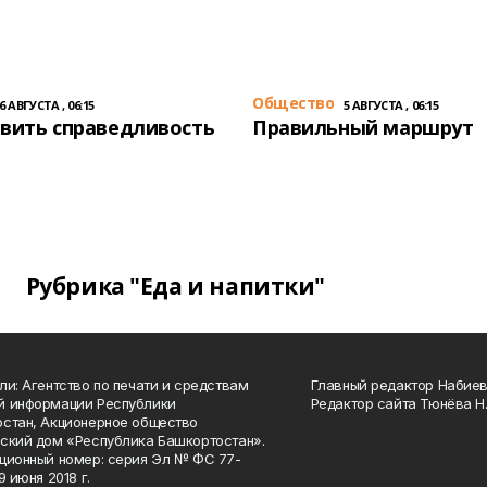
Общество
6 АВГУСТА , 06:15
5 АВГУСТА , 06:15
вить справедливость
Правильный маршрут
Рубрика "Еда и напитки"
ли: Агентство по печати и средствам
Главный редактор Набиева
й информации Республики
Редактор сайта Тюнёва Н.
стан, Акционерное общество
ский дом «Республика Башкортостан».
ционный номер: серия Эл № ФС 77-
9 июня 2018 г.