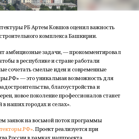
хитектуры РБ Артем Ковшов оценил важность
строительного комплекса Башкирии.
оят амбициозные задачи, — прокомментировал
чтобы в республике и стране работали
ые сочетать смелые идеи и современные
ры.РФ» — это уникальная возможность для
 градостроительства, благоустройства и
ерен, новое поколение профессионалов станет
в наших городах и селах».
ем заявок на восьмой поток программы
текторы.РФ»
. Проект реализуется при
ва России в рамках нацпроекта