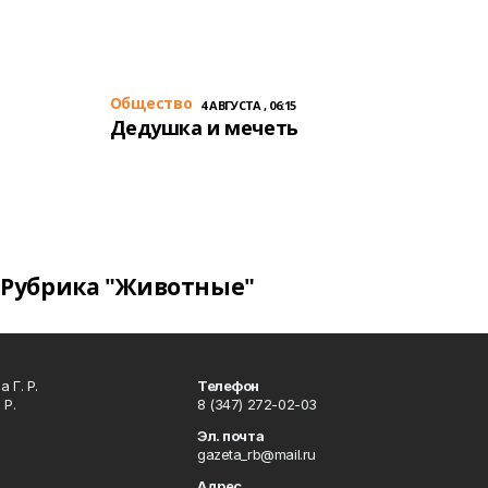
Общество
4 АВГУСТА , 06:15
Дедушка и мечеть
Рубрика "Животные"
 Г. Р.
Телефон
 Р.
8 (347) 272-02-03
Эл. почта
gazeta_rb@mail.ru
Адрес