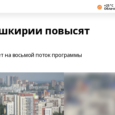
+25 °С
Облач
ашкирии повысят
т на восьмой поток программы