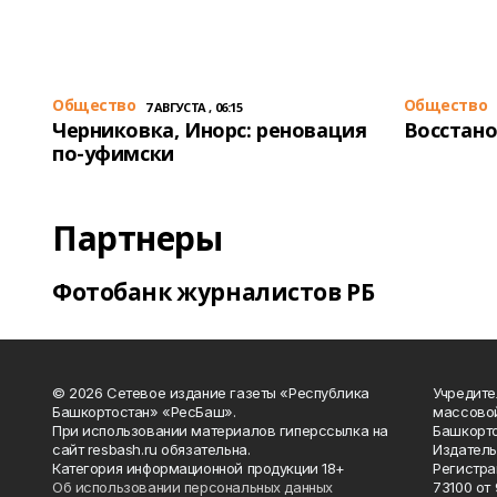
Общество
Общество
7 АВГУСТА , 06:15
Черниковка, Инорс: реновация
Восстано
по-уфимски
Партнеры
Фотобанк журналистов РБ
© 2026 Сетевое издание газеты «Республика
Учредите
Башкортостан» «РесБаш».
массово
При использовании материалов гиперссылка на
Башкорто
сайт resbash.ru обязательна.
Издатель
Категория информационной продукции 18+
Регистра
Об использовании персональных данных
73100 от 