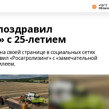
+16 °С
Облач
поздравил
 с 25-летием
на своей странице в социальных сетях
авил «Росагролизинг» с «замечательной
илеем.