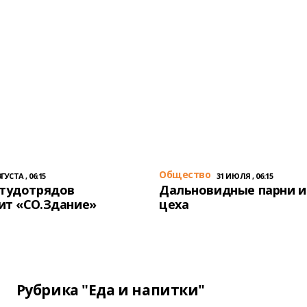
Общество
ГУСТА , 06:15
31 ИЮЛЯ , 06:15
студотрядов
Дальновидные парни и
ит «СО.Здание»
цеха
Рубрика "Еда и напитки"