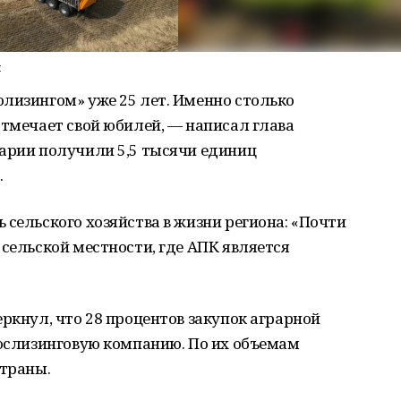
м
лизингом» уже 25 лет. Именно столько
отмечает свой юбилей, — написал глава
рарии получили 5,5 тысячи единиц
.
 сельского хозяйства в жизни региона: «Почти
 сельской местности, где АПК является
еркнул, что 28 процентов закупок аграрной
гослизинговую компанию. По их объемам
страны.