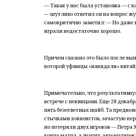
— Такая у нас была установка — с к
— шутливо ответил он на вопрос ж
самокритично заметил: — Но даже н
играли недостаточно хорошо.
Причем сказано это было после выи
которой уфимцы «накидали» китай
Примечательно, что результативну
встрече с пекинцами. Еще 28 декаб
пять безответных шайб. Та предно
стычками хоккеистов, зачастую пер
но потеряли двух игроков — Петра 
конца матча, а значит, автоматиче