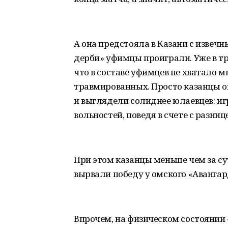
А она предстояла в Казани с извеч
дерби» уфимцы проиграли. Уже в трет
что в составе уфимцев не хватало
травмированных. Просто казанцы о
и выглядели солиднее юлаевцев: иг
вольностей, поведя в счете с разниц
При этом казанцы меньше чем за су
вырвали победу у омского «Авангар
Впрочем, на физическом состоянии «