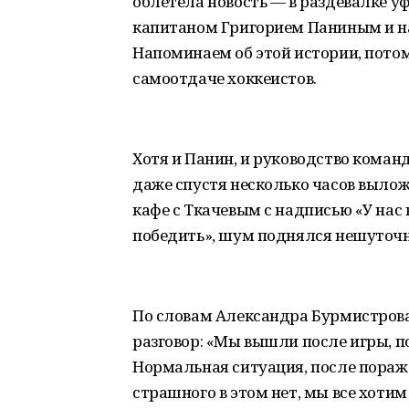
облетела новость — в раздевалке 
капитаном Григорием Паниным и 
Напоминаем об этой истории, потом
самоотдаче хоккеистов.
Хотя и Панин, и руководство коман
даже спустя несколько часов вылож
кафе с Ткачевым с надписью «У нас
победить», шум поднялся нешуточ
По словам Александра Бурмистрова,
разговор: «Мы вышли после игры, п
Нормальная ситуация, после пораже
страшного в этом нет, мы все хотим