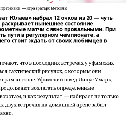
претензий, — игра вратаря Метсолы.
ват Юлаев» набрал 12 очков из 20 — чуть
а раскрывает нынешнее состояние
рометные матчи с явно провальными. При
ь пути в регулярном чемпионате, а
чего стоит ждать от своих любимцев в
ечают, что в последних встречах у уфимских
ся тактический рисунок, с которым они
рам в сезоне. Уфимский швед Линус Умарк,
продолжают возлагать определенные
воротам, и как результат — набирает не только
их двух встречах на домашней арене забил
авно.