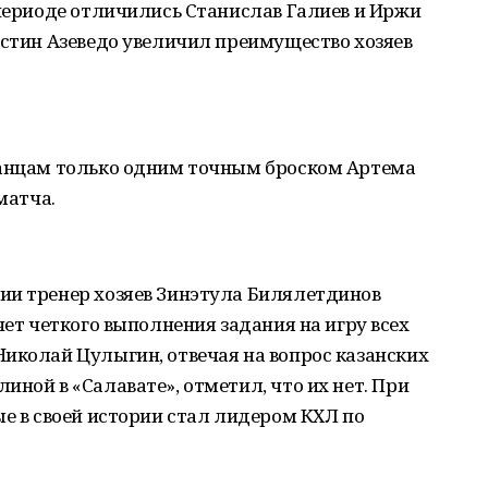
 периоде отличились Станислав Галиев и Иржи
астин Азеведо увеличил преимущество хозяев
занцам только одним точным броском Артема
матча.
ии тренер хозяев Зинэтула Билялетдинов
чет четкого выполнения задания на игру всех
иколай Цулыгин, отвечая на вопрос казанских
иной в «Салавате», отметил, что их нет. При
ые в своей истории стал лидером КХЛ по