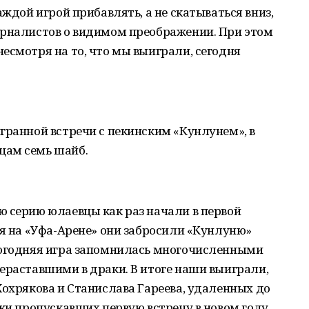
аждой игрой прибавлять, а не скатываться вниз,
урналистов о видимом преображении. При этом
есмотря на то, что мы выиграли, сегодня
гранной встречи с пекинским «Кунлунем», в
цам семь шайб.
ю серию юлаевцы как раз начали в первой
ря на «Уфа-Арене» они забросили «Кунлуню»
вогодняя игра запомнилась многочисленными
ераставшими в драки. В итоге наши выиграли,
Хохрякова и Станислава Гареева, удаленных до
ски пропускавших первую встречу в новом году.