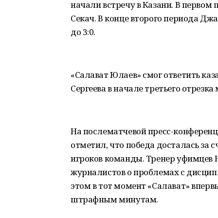
начали встречу в Казани. В первом
Секач. В конце второго периода Дж
до 3:0.
«Салават Юлаев» смог ответить ка
Сергеева в начале третьего отрезка 
На послематчевой пресс-конференц
отметил, что победа досталась за с
игроков команды. Тренер уфимцев Н
журналистов о проблемах с дисципл
этом в тот момент «Салават» вперв
штрафным минутам.