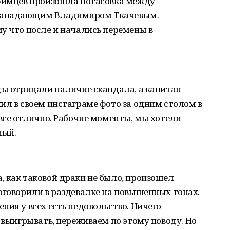
уфимцев произошла потасовка между
нападающим Владимиром Ткачевым.
у что после и начались перемены в
ды отрицали наличие скандала, а капитан
ил в своем инстаграме фото за одним столом в
 все отлично. Рабочие моменты, мы хотели
ный.
 как таковой драки не было, произошел
оговорили в раздевалке на повышенных тонах.
ния у всех есть недовольство. Ничего
 выигрывать, переживаем по этому поводу. Но