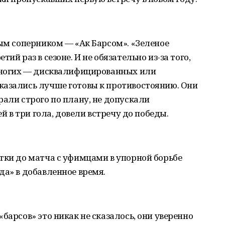
ным соперником — «Ак Барсом». «Зеленое
ий раз в сезоне. И не обязательно из-за того,
 многих — дисквалифицированных или
казались лучше готовы к противостоянию. Они
рали строго по плану, не допускали
ей в три гола, довели встречу до победы.
тки до матча с уфимцами в упорной борьбе
да» в добавленное время.
барсов» это никак не сказалось, они уверенно