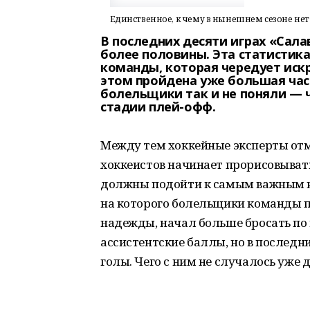
Единственное, к чему в нынешнем сезоне нет 
В последних десяти играх «Сала
более половины. Эта статистик
команды, которая чередует иск
этом пройдена уже большая част
болельщики так и не поняли — 
стадии плей-офф.
Между тем хоккейные эксперты отм
хоккеистов начинает прорисовывать
должны подойти к самым важным иг
на которого болельщики команды 
надежды, начал больше бросать по 
ассистентские баллы, но в последн
голы. Чего с ним не случалось уже д