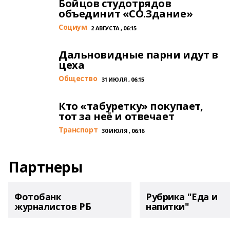
Бойцов студотрядов
объединит «СО.Здание»
Cоциум
2 АВГУСТА , 06:15
Дальновидные парни идут в
цеха
Общество
31 ИЮЛЯ , 06:15
Кто «табуретку» покупает,
тот за неё и отвечает
Транспорт
30 ИЮЛЯ , 06:16
Партнеры
Фотобанк
Рубрика "Еда и
журналистов РБ
напитки"