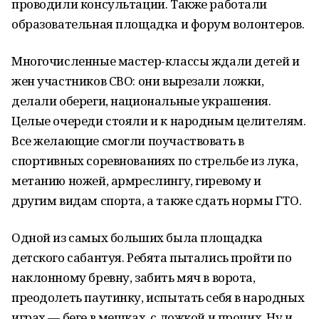
проводили консультации. Также работали
образовательная площадка и форум волонтеров.
Многочисленные мастер-классы ждали детей и
жен участников СВО: они вырезали ложки,
делали обереги, национальные украшения.
Целые очереди стояли и к народным целителям.
Все желающие смогли поучаствовать в
спортивных соревнованиях по стрельбе из лука,
метанию ножей, армреслингу, гиревому и
другим видам спорта, а также сдать нормы ГТО.
Одной из самых больших была площадка
детского сабантуя. Ребята пытались пройти по
наклонному бревну, забить мяч в ворота,
преодолеть паутинку, испытать себя в народных
играх — беге в мешках, с ложкой и прочих. Ну и,