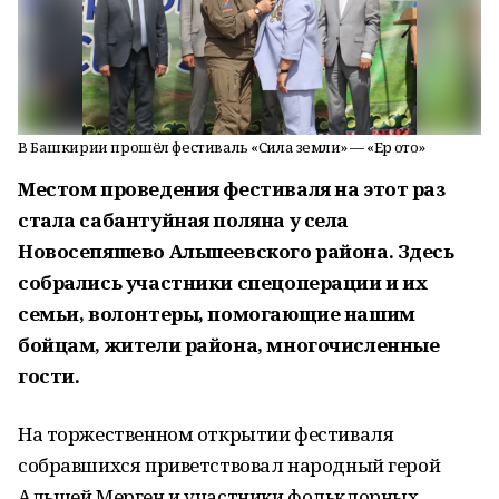
В Башкирии прошёл фестиваль «Сила земли» — «Ер ҡото»
Местом проведения фестиваля на этот раз
стала сабантуйная поляна у села
Новосепяшево Альшеевского района. Здесь
собрались участники спецоперации и их
семьи, волонтеры, помогающие нашим
бойцам, жители района, многочисленные
гости.
На торжественном открытии фестиваля
собравшихся приветствовал народный герой
Альшей Мерген и участники фольклорных