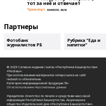
тот за неё и отвечает
Транспорт
30 ИЮЛЯ , 06:16
Партнеры
Фотобанк
Рубрика "Еда и
журналистов РБ
напитки"
© 2026 Сетевое издание газеты «Республика Башкортостан»
«РесБаш».
При использовании материалов гиперссылка на сайт
resbash.ru обязательна.
Категория информационной продукции 18+
Об использовании персональных данных
Учредители: Агентство по печати и средствам массовой
информации Республики Башкортостан, Акционерное
общество Издательский дом «Республика Башкортостан».