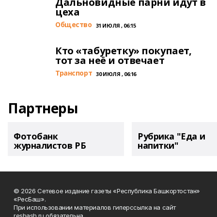
Дальновидные парни идут в
цеха
Общество
31 ИЮЛЯ , 06:15
Кто «табуретку» покупает,
тот за неё и отвечает
Транспорт
30 ИЮЛЯ , 06:16
Партнеры
Фотобанк
Рубрика "Еда и
журналистов РБ
напитки"
© 2026 Сетевое издание газеты «Республика Башкортостан»
«РесБаш».
При использовании материалов гиперссылка на сайт
resbash.ru обязательна.